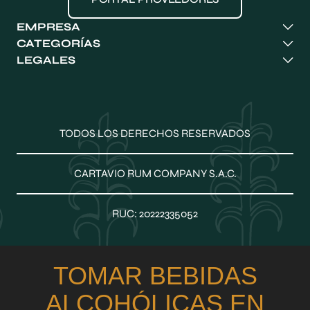
EMPRESA
Nosotros
CATEGORÍAS
Instalaciones
Cartavio
LEGALES
Historia
Cabo Blanco
Términos y condiciones
Contáctanos
Russkaya
Políticas de privacidad
Voljov
Código de conducta
Old Times
Canal ético
TODOS LOS DERECHOS RESERVADOS
Lexington
Hit (Base Ron)
CARTAVIO RUM COMPANY S.A.C.
Wild (Base Vodka)
Antagonic
Viña Santa
RUC: 20222335052
Importados
TOMAR BEBIDAS
ALCOHÓLICAS EN