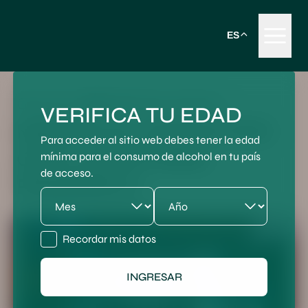
ES
Publicado en Eventos
20 julio 2025
VERIFICA TU EDAD
MANIAK EL NUEVO RTD
Para acceder al sitio web debes tener la edad
QUE LLEGÓ PARA
mínima para el consumo de alcohol en tu país
de acceso.
ROMPERLA
Recordar mis datos
INGRESAR