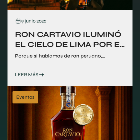
9 junio 2026
RON CARTAVIO ILUMINÓ
EL CIELO DE LIMA POR EL
DÍA DEL RON PERUANO
Porque si hablamos de ron peruano,
hablamos de Ron Cartavio. Cada primer
LEER MÁS
sábado de junio se celebra el Día del Ron
Peruano, una fecha que busca poner en valor
la calidad, tradición y crecimient
Eventos