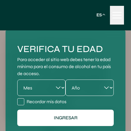
ES
Publicado en Eventos
12 marzo 2025
VERIFICA TU EDAD
CARTAVIO RUM
Para acceder al sitio web debes tener la edad
COMPANY SE ASOCIA
mínima para el consumo de alcohol en tu país
de acceso.
CON LA MAR MADRID
PARA OFRECER UNA
EXPERIENCIA
Recordar mis datos
GASTRONÓMICA ÚNICA
INGRESAR